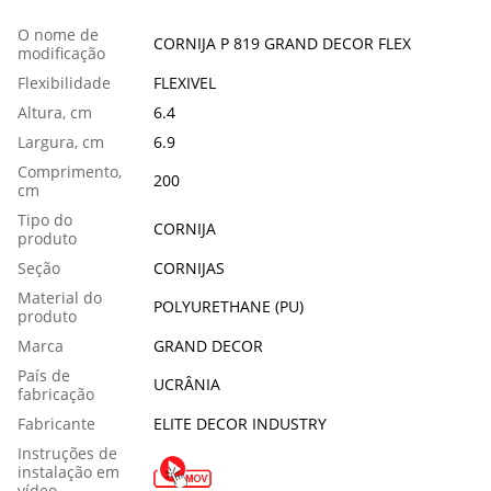
O nome de
CORNIJA P 819 GRAND DECOR FLEX
modificação
Flexibilidade
FLEXIVEL
Altura, cm
6.4
Largura, cm
6.9
Comprimento,
200
сm
Tipo do
CORNIJA
produto
Seção
CORNIJAS
Material do
POLYURETHANE (PU)
produto
Marca
GRAND DECOR
País de
UCRÂNIA
fabricação
Fabricante
ELITE DECOR INDUSTRY
Instruções de
instalação em
vídeo