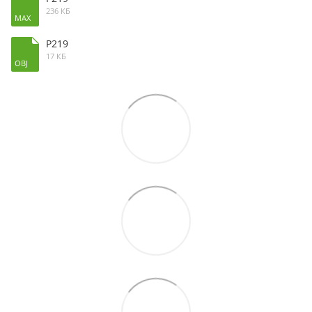
236 КБ
MAX
P219
17 КБ
OBJ