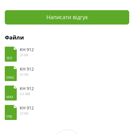
Написати відгук
Файли
KH 912
20 КБ
3DS
KH 912
53 КБ
DWG
KH 912
0.6 МБ
MAX
KH 912
23 КБ
OBJ