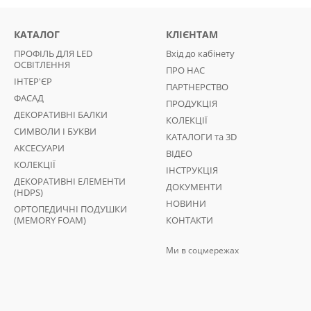
КАТАЛОГ
КЛІЄНТАМ
ПРОФІЛЬ ДЛЯ LED
Вхід до кабінету
ОСВІТЛЕННЯ
ПРО НАС
ІНТЕР'ЄР
ПАРТНЕРСТВО
ФАСАД
ПРОДУКЦІЯ
ДЕКОРАТИВНІ БАЛКИ
КОЛЕКЦІЇ
СИМВОЛИ І БУКВИ
КАТАЛОГИ та 3D
АКСЕСУАРИ
ВІДЕО
КОЛЕКЦІЇ
ІНСТРУКЦІЯ
ДЕКОРАТИВНІ ЕЛЕМЕНТИ
ДОКУМЕНТИ
(HDPS)
НОВИНИ
ОРТОПЕДИЧНІ ПОДУШКИ
(MEMORY FOAM)
КОНТАКТИ
Ми в соцмережах