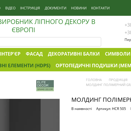
D
ВІДЕО
ІНСТРУКЦІЯ
ДОКУМЕНТИ
НОВИНИ
КОНТАКТИ
ИРОБНИК ЛІПНОГО ДЕКОРУ В
+3
ЄВРОПІ
+3
Пер
ІНТЕР'ЄР
ФАСАД
ДЕКОРАТИВНІ БАЛКИ
СИМВОЛИ 
НІ ЕЛЕМЕНТИ (HDPS)
ОРТОПЕДИЧНІ ПОДУШКИ (MEM
ГОЛОВНА
ПРОДУКЦІЯ
МОЛДИНГ ПОЛІМЕРНИЙ GRA
МОЛДИНГ ПОЛІМЕРН
В наявності
Артикул: HCR 505