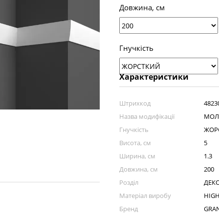
Довжина, см
Гнучкість
Характеристики
Штрихкод
4823
Назва модифікації
МОЛ
Гнучкість
ЖОР
Висота, см
5
Ширина, см
1.3
Довжина, см
200
Розділ
ДЕКО
Матеріал виробу
HIGH
Бренд
GRA