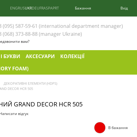
ENG
RUS
UKR
DEU
FRA
SPA
PRT
Бажання
Вхід
8 (095) 587-59-61 (international department manager)
8 (068) 373-88-88 (manager Ukraine)
едзвонити вам?
І БУКВИ
АКСЕСУАРИ
КОЛЕКЦІЇ
ORY FOAM)
ДЕКОРАТИВНІ ЕЛЕМЕНТИ (HDPS)
ND DECOR HCR 505
ИЙ GRAND DECOR HCR 505
Написати відгук
В бажання