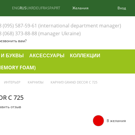
ENG
RUS
UKR
DEU
FRA
SPA
PRT
Желания
Вход
8 (095) 587-59-61 (international department manager)
8 (068) 373-88-88 (manager Ukraine)
езвонить вам?
 И БУКВЫ
АКСЕССУАРЫ
КОЛЛЕКЦИИ
MEMORY FOAM)
ИНТЕРЬЕР
КАРНИЗЫ
КАРНИЗ GRAND DECOR C 725
R C 725
авить отзыв
В желания