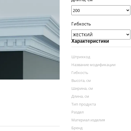
Гибкость
Характеристики
Штрихкод
Название модификации
Гибкость
Высота, см
Ширина, см
Длина, см
Тип продукта
Раздел
Материал изделия
Бренд