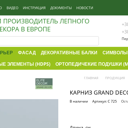
D
ВИДЕО
ИНСТРУКЦИЯ
ДОКУМЕНТЫ
НОВОСТИ
 ПРОИЗВОДИТЕЛЬ ЛЕПНОГО
+3
ЕКОРА В ЕВРОПЕ
+3
Пер
РЬЕР
ФАСАД
ДЕКОРАТИВНЫЕ БАЛКИ
СИМВОЛЫ
Е ЭЛЕМЕНТЫ (HDPS)
ОРТОПЕДИЧЕКИЕ ПОДУШКИ (
ГЛАВНАЯ
ПРОДУКЦИЯ
КАРНИЗ GRAND DECO
В наличии
Артикул: C 725
Ост
Длина, см