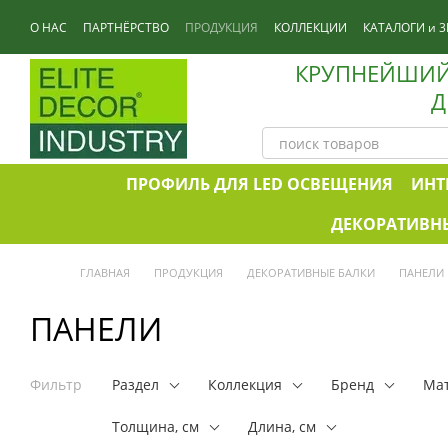
Перейти к основному контенту
О НАС
ПАРТНЁРСТВО
ПРОДУКЦИЯ
КОЛЛЕКЦИИ
КАТАЛОГИ и 3
КОНТАКТЫ
КРУПНЕЙШИЙ
Д
ПРОФИЛЬ ДЛЯ LED ОСВЕЩЕНИЯ
ИНТ
ДЕКОРАТИВНЫ
ГЛАВНАЯ
ПРОДУКЦИЯ
ДЕКОРАТИВНЫЕ БАЛКИ
ПАНЕЛИ
ПАНЕЛИ
Фильтр
Раздел
Коллекция
Бренд
Мат
Толщина, см
Длина, см