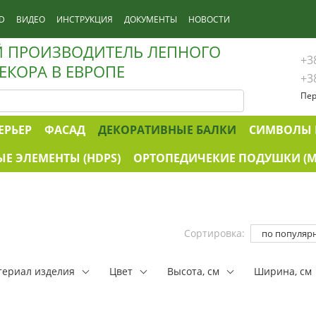
D
ВИДЕО
ИНСТРУКЦИЯ
ДОКУМЕНТЫ
НОВОСТИ
 ПРОИЗВОДИТЕЛЬ ЛЕПНОГО
+3
ЕКОРА В ЕВРОПЕ
+3
Пер
ЕРЬЕР
ФАСАД
ДЕКОРАТИВНЫЕ БАЛКИ
СИМВОЛЫ 
Е ЭЛЕМЕНТЫ (HDPS)
ОРТОПЕДИЧЕКИЕ ПОДУШКИ (M
Сортировка:
по популяр
ериал изделия
Цвет
Высота, см
Ширина, см