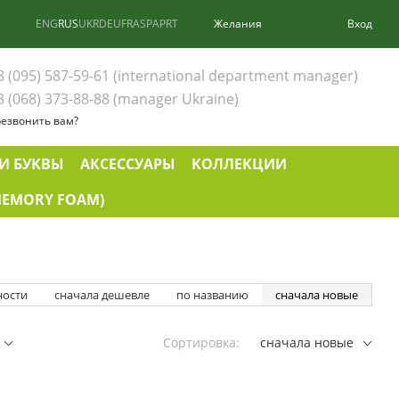
ENG
RUS
UKR
DEU
FRA
SPA
PRT
Желания
Вход
8 (095) 587-59-61 (international department manager)
8 (068) 373-88-88 (manager Ukraine)
езвонить вам?
И БУКВЫ
АКСЕССУАРЫ
КОЛЛЕКЦИИ
EMORY FOAM)
ности
сначала дешевле
по названию
сначала новые
Сортировка:
сначала новые