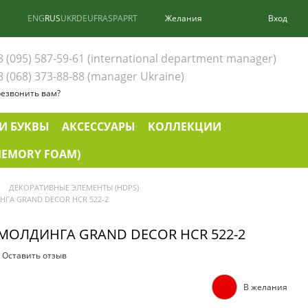
ENG
RUS
UKR
DEU
FRA
SPA
PRT
Желания
Вход
8 (095) 587-59-61 (international department manager)
8 (068) 373-88-88 (manager Ukraine)
езвонить вам?
И БУКВЫ
АКСЕССУАРЫ
КОЛЛЕКЦИИ
EMORY FOAM)
ДЕКОРАТИВНЫЕ ЭЛЕМЕНТЫ (HDPS)
ГА GRAND DECOR HCR 522-2
МОЛДИНГА GRAND DECOR HCR 522-2
Оставить отзыв
В желания