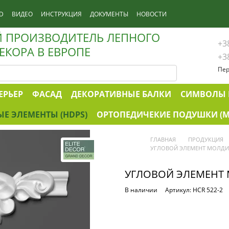
D
ВИДЕО
ИНСТРУКЦИЯ
ДОКУМЕНТЫ
НОВОСТИ
 ПРОИЗВОДИТЕЛЬ ЛЕПНОГО
+3
ЕКОРА В ЕВРОПЕ
+3
Пер
ЕРЬЕР
ФАСАД
ДЕКОРАТИВНЫЕ БАЛКИ
СИМВОЛЫ 
Е ЭЛЕМЕНТЫ (HDPS)
ОРТОПЕДИЧЕКИЕ ПОДУШКИ (M
ГЛАВНАЯ
ПРОДУКЦИЯ
УГЛОВОЙ ЭЛЕМЕНТ МОЛДИН
УГЛОВОЙ ЭЛЕМЕНТ 
В наличии
Артикул: HCR 522-2