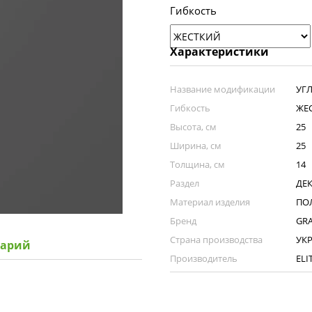
Гибкость
Характеристики
Название модификации
УГ
Гибкость
ЖЕ
Высота, см
25
Ширина, см
25
Толщина, см
14
Раздел
ДЕ
Материал изделия
ПОЛ
Бренд
GR
Страна производства
УК
тарий
Производитель
ELI