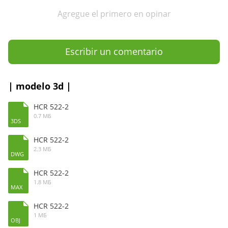
Agregue el primero en opinar
Escribir un comentario
| modelo 3d |
HCR 522-2
0.7 МБ
3DS
HCR 522-2
2.3 МБ
DWG
HCR 522-2
1.8 МБ
MAX
HCR 522-2
1 МБ
OBJ