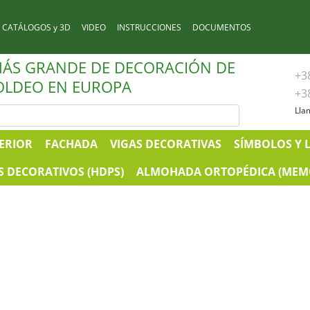
CATÁLOGOS y 3D
VIDEO
INSTRUCCIONES
DOCUMENTOS
MÁS GRANDE DE DECORACIÓN DE
+3
LDEO EN EUROPA
+3
Lla
ERIOR
FACHADA
VIGAS DECORATIVAS
SÍMBOLOS Y 
 DECORATIVOS (HDPS)
ALMOHADA ORTOPÉDICA (MEM