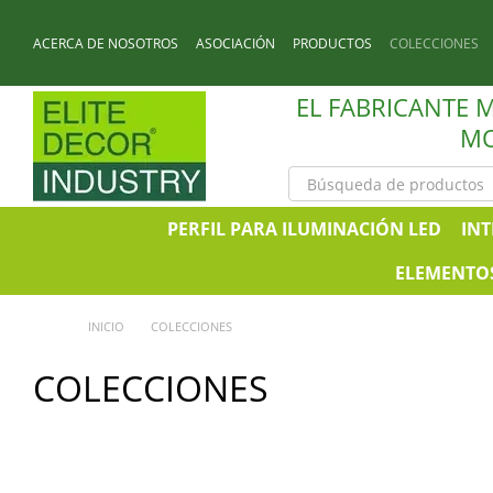
Перейти к основному контенту
ACERCA DE NOSOTROS
ASOCIACIÓN
PRODUCTOS
COLECCIONES
NOTICIAS
CONTACTOS
EL FABRICANTE 
MO
PERFIL PARA ILUMINACIÓN LED
INT
ELEMENTOS
INICIO
COLECCIONES
COLECCIONES