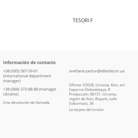
TESORI F
Información de contacto
+38 (095) 587-59-61
svetlana.zavtur@elitedecor.ua
(international department
manager)
Oficina: 03028, Ucrania, Kiev, art.
+38 (068) 373-88-88 (manager
Saperno-Slobodskaya, 8
Ukraine)
Producción: 08151, Ucrania,
región de Kiev, Boyark, calle
Una devolución de llamada
Sobornosti, 36
La tarjeta del trnsito