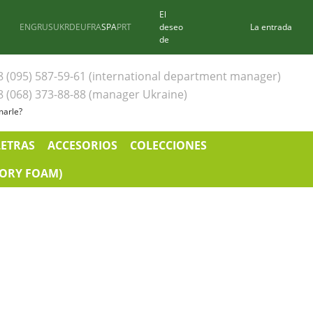
El
ENG
RUS
UKR
DEU
FRA
SPA
PRT
deseo
La entrada
de
8 (095) 587-59-61 (international department manager)
8 (068) 373-88-88 (manager Ukraine)
marle?
LETRAS
ACCESORIOS
COLECCIONES
ORY FOAM)