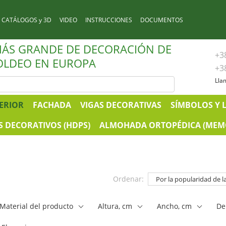
CATÁLOGOS y 3D
VIDEO
INSTRUCCIONES
DOCUMENTOS
MÁS GRANDE DE DECORACIÓN DE
+3
LDEO EN EUROPA
+3
Lla
ERIOR
FACHADA
VIGAS DECORATIVAS
SÍMBOLOS Y 
 DECORATIVOS (HDPS)
ALMOHADA ORTOPÉDICA (MEM
Ordenar:
Por la popularidad de l
Material del producto
Аltura, cm
Ancho, cm
De