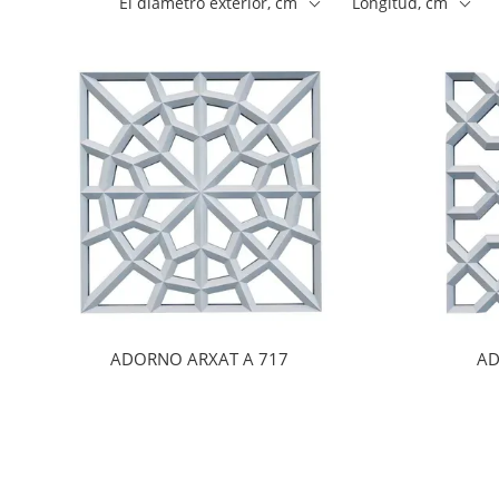
El diámetro exterior, cm
Longitud, сm
ADORNO ARXAT A 717
AD