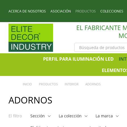
Перейти к основному контенту
ACERCA DE NOSOTROS
ASOCIACIÓN
PRODUCTOS
COLECCIONES
NOTICIAS
CONTACTOS
EL FABRICANTE 
MO
PERFIL PARA ILUMINACIÓN LED
INT
ELEMENTOS
INICIO
PRODUCTOS
INTERIOR
ADORNOS
ADORNOS
El filtro
Sección
La colección
La marca