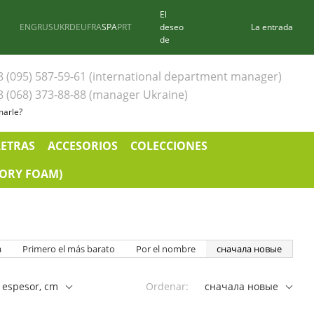
El
ENG
RUS
UKR
DEU
FRA
SPA
PRT
deseo
La entrada
de
8 (095) 587-59-61 (international department manager)
8 (068) 373-88-88 (manager Ukraine)
marle?
LETRAS
ACCESORIOS
COLECCIONES
ORY FOAM)
a
Primero el más barato
Por el nombre
сначала новые
 espesor, cm
Ordenar:
сначала новые