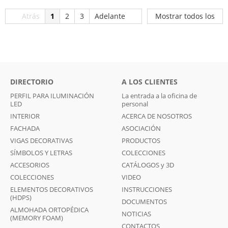
Atrás
1
2
3
Adelante
Mostrar todos los
DIRECTORIO
A LOS CLIENTES
PERFIL PARA ILUMINACIÓN
La entrada a la oficina de
LED
personal
INTERIOR
ACERCA DE NOSOTROS
FACHADA
ASOCIACIÓN
VIGAS DECORATIVAS
PRODUCTOS
SÍMBOLOS Y LETRAS
COLECCIONES
ACCESORIOS
CATÁLOGOS y 3D
COLECCIONES
VIDEO
ELEMENTOS DECORATIVOS
INSTRUCCIONES
(HDPS)
DOCUMENTOS
ALMOHADA ORTOPÉDICA
NOTICIAS
(MEMORY FOAM)
CONTACTOS