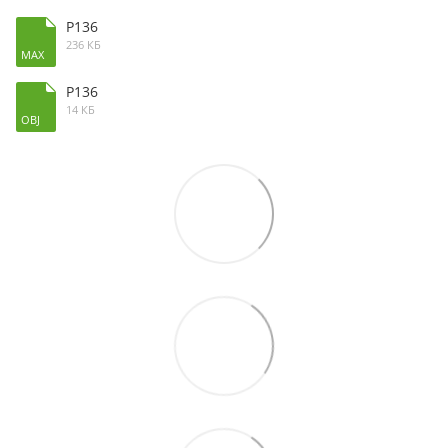
P136
236 КБ
MAX
P136
14 КБ
OBJ