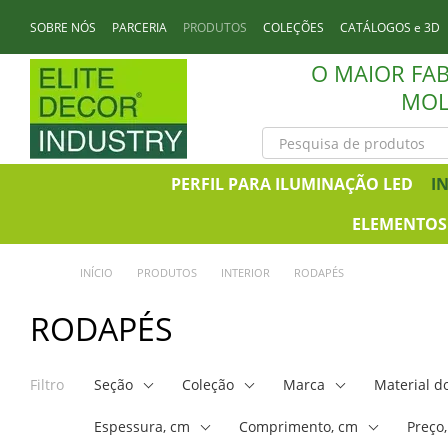
Перейти к основному контенту
SOBRE NÓS
PARCERIA
PRODUTOS
COLEÇÕES
CATÁLOGOS e 3D
CONTATOS
O MAIOR FA
MOL
PERFIL PARA ILUMINAÇÃO LED
I
ELEMENTOS 
INÍCIO
PRODUTOS
INTERIOR
RODAPÉS
RODAPÉS
Filtro
Seção
Coleção
Marca
Material d
Espessura, cm
Comprimento, сm
Preço