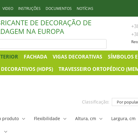
VIDEO
INSTRUÇÕES
DOCUMENTOS
NOTÍCIAS
BRICANTE DE DECORAÇÃO DE
+3
DAGEM NA EUROPA
+3
Ret
NTERIOR
FACHADA
VIGAS DECORATIVAS
SÍMBOLOS E
DECORATIVOS (HDPS)
TRAVESSEIRO ORTOPÉDICO (ME
Classificação:
Por popula
o produto
Flexibilidade
Altura, cm
Largura, cm
,