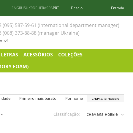
ENG
RUS
UKR
DEU
FRA
SPA
PRT
Desejo
Entrada
8 (095) 587-59-61 (international department manager)
8 (068) 373-88-88 (manager Ukraine)
orno?
 LETRAS
ACESSÓRIOS
COLEÇÕES
MORY FOAM)
ridade
Primeiro mais barato
Por nome
сначала новые
Classificação:
сначала новые