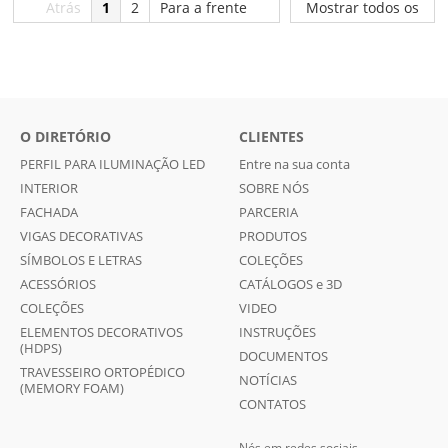
Atrás
1
2
Para a frente
Mostrar todos os
O DIRETÓRIO
CLIENTES
PERFIL PARA ILUMINAÇÃO LED
Entre na sua conta
INTERIOR
SOBRE NÓS
FACHADA
PARCERIA
VIGAS DECORATIVAS
PRODUTOS
SÍMBOLOS E LETRAS
COLEÇÕES
ACESSÓRIOS
CATÁLOGOS e 3D
COLEÇÕES
VIDEO
ELEMENTOS DECORATIVOS
INSTRUÇÕES
(HDPS)
DOCUMENTOS
TRAVESSEIRO ORTOPÉDICO
NOTÍCIAS
(MEMORY FOAM)
CONTATOS
Nós em redes sociais