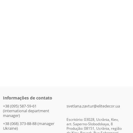
Informações de contato
+38 (095) 587-59-61
svetlana.zavtur@elitedecor.ua
(international department
manager)
Escritório: 03028, Ucrânia, Kiev,
+38 (068) 373-88-88 (manager
art. Saperno-Slobodskaya, 8
Ukraine)
Produção: 08151, Ucrânia, região
de Kiev, Boyark, Rua Sobornosti,