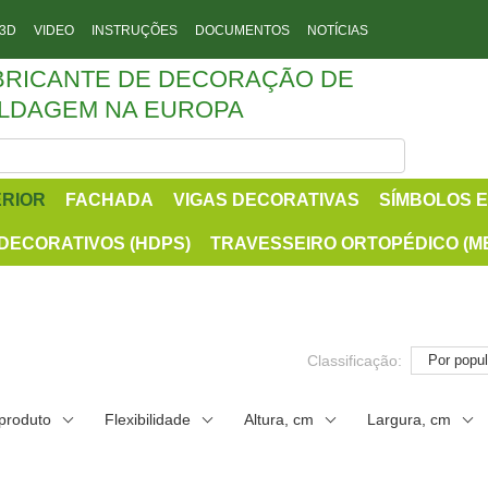
 3D
VIDEO
INSTRUÇÕES
DOCUMENTOS
NOTÍCIAS
BRICANTE DE DECORAÇÃO DE
LDAGEM NA EUROPA
ERIOR
FACHADA
VIGAS DECORATIVAS
SÍMBOLOS E
DECORATIVOS (HDPS)
TRAVESSEIRO ORTOPÉDICO (M
Classificação:
Por popul
 produto
Flexibilidade
Altura, cm
Largura, cm