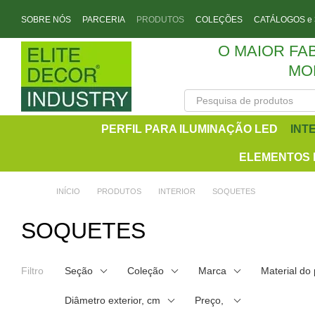
Перейти к основному контенту
SOBRE NÓS
PARCERIA
PRODUTOS
COLEÇÕES
CATÁLOGOS e
CONTATOS
O MAIOR FA
MO
PERFIL PARA ILUMINAÇÃO LED
INT
ELEMENTOS 
INÍCIO
PRODUTOS
INTERIOR
SOQUETES
SOQUETES
Filtro
Seção
Coleção
Marca
Material do
Diâmetro exterior, cm
Preço,