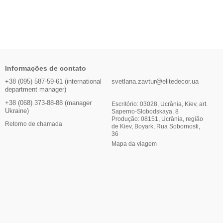
Informações de contato
+38 (095) 587-59-61 (international
svetlana.zavtur@elitedecor.ua
department manager)
+38 (068) 373-88-88 (manager
Escritório: 03028, Ucrânia, Kiev, art.
Ukraine)
Saperno-Slobodskaya, 8
Produção: 08151, Ucrânia, região
Retorno de chamada
de Kiev, Boyark, Rua Sobornosti,
36
Mapa da viagem