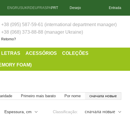
ENG
RUS
UKR
DEU
FRA
SPA
PRT
Desejo
Entrada
+38 (095) 587-59-61 (international department manager)
+38 (068) 373-88-88 (manager Ukraine)
Retorno?
 LETRAS
ACESSÓRIOS
COLEÇÕES
EMORY FOAM)
aridade
Primeiro mais barato
Por nome
сначала новые
Espessura, cm
Classificação:
сначала новые