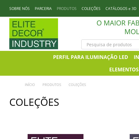
Перейти к основному контенту
SOBRE NÓS
PARCERIA
PRODUTOS
COLEÇÕES
CATÁLOGOS e 3D
CONTATOS
O MAIOR FA
MOL
PERFIL PARA ILUMINAÇÃO LED
I
ELEMENTOS 
INÍCIO
PRODUTOS
COLEÇÕES
COLEÇÕES