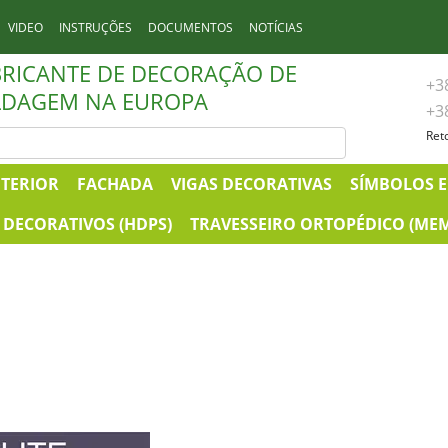
VIDEO
INSTRUÇÕES
DOCUMENTOS
NOTÍCIAS
BRICANTE DE DECORAÇÃO DE
+3
DAGEM NA EUROPA
+3
Ret
NTERIOR
FACHADA
VIGAS DECORATIVAS
SÍMBOLOS E
DECORATIVOS (HDPS)
TRAVESSEIRO ORTOPÉDICO (ME