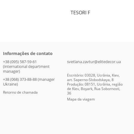
TESORI F
Informações de contato
+38 (095) 587-59-61
svetlana.zavtur@elitedecor.ua
(international department
manager)
Escritório: 03028, Ucrânia, Kiev,
+38 (068) 373-88-88 (manager
art. Saperno-Slobodskaya, 8
Ukraine)
Produção: 08151, Ucrânia, região
de Kiev, Boyark, Rua Sobornosti,
Retorno de chamada
36
Mapa da viagem