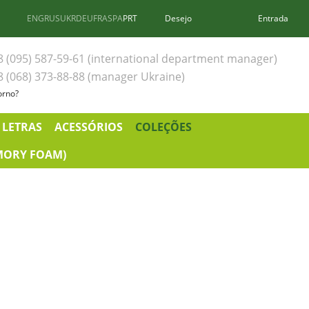
ENG
RUS
UKR
DEU
FRA
SPA
PRT
Desejo
Entrada
8 (095) 587-59-61 (international department manager)
8 (068) 373-88-88 (manager Ukraine)
orno?
 LETRAS
ACESSÓRIOS
COLEÇÕES
MORY FOAM)