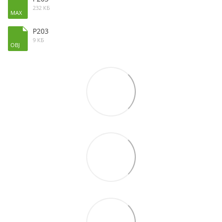
232 КБ
MAX
P203
9 КБ
OBJ