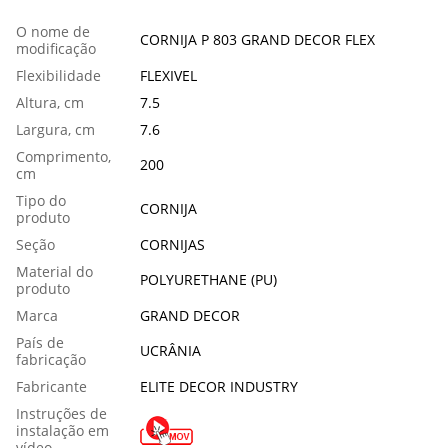
O nome de
CORNIJA P 803 GRAND DECOR FLEX
modificação
Flexibilidade
FLEXIVEL
Altura, cm
7.5
Largura, cm
7.6
Comprimento,
200
сm
Tipo do
CORNIJA
produto
Seção
CORNIJAS
Material do
POLYURETHANE (PU)
produto
Marca
GRAND DECOR
País de
UCRÂNIA
fabricação
Fabricante
ELITE DECOR INDUSTRY
Instruções de
instalação em
vídeo